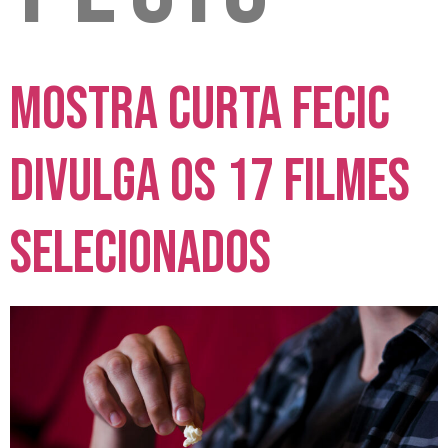
Mostra Curta FECIC
divulga os 17 filmes
selecionados