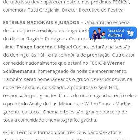
de tudo isso deve aparecer neste e nos próximos FECICs”,
comemora Tutti Gregianin, Diretor Executivo do Festival.
ESTRELAS NACIONAIS E JURADOS –
Uma atração especial
desta edição é a exibição do longa-metragem
Além de Nós
,
do diretor Rogério Rodrigues. Os atores que protagonizam o
filme,
Thiago Lacerda
e Miguel Coelho, estarão na sessão
do domingo, às 18h, e na cerimônia de premiação. Outro ator
conhecido nacionalmente que estará no FECIC é
Werner
Schünemanan
, homenageado da noite de encerramento.
Também serão homenageados o grupo
De Pernas pro Ar
, na
noite de sexta, e, no sábado, a produtora Gisele Hiltl,
responsável por grandes filmes do cinema gaúcho, entre eles
o premiado Anahy de Las Misiones, e Wilton Soares Martins,
gerente da Loccal Cinema e televisão, grande parceiro de
toda a comunidade cinematográfica gaúcha.
O Júri Técnico é formado por três convidados: O ator e