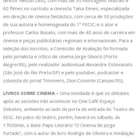
diretor Nelson Diniz, com mais de 30 montagens teatrais e
60 filmes no currículo; a cineasta Taísa Ennes, especializada
em direção de cinema fantástico, com cerca de 30 produções
de sua autoria e homenageada do 1º FECIC; e o ator e
professor Carlos Busato, com mais de 40 anos de carreira em
cinema e peças publicitárias regionais e internacionais. Para a
seleção dos inscritos, a Comissão de Avaliação foi formada
pelo jornalista e crítico de cinema Jorge Ghiorzi (Porto
Alegre/RS), pelo realizador audiovisual Alexandre Estevanato
(São José do Rio Preto/SP) e pelo youtuber, podcaster e
colunista do jornal Timoneiro, Dion Cosentin (Canoas/RS).
LIVROS SOBRE CINEMA –
Uma novidade é que os debates
após as sessões irão acontecer no Cine Café Espaço
Debates, ambiente ao lado da porta de entrada do Teatro do
SESC. No palco do teatro, porém, haverá no sábado, às
17h30min, o Bate-Papo Literário “O Cinema de Jorge
Furtado”, com o autor do livro Rodrigo de Oliveira e mediação